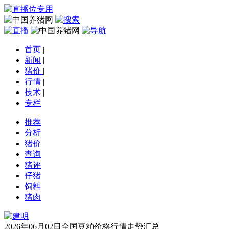
首页
|
新闻
|
猪价
|
行情
|
技术
|
专栏
推荐
分析
猪价
查询
猪评
仔猪
饲料
猪肉
2026年06月02日全国豆粕价格行情走势汇总