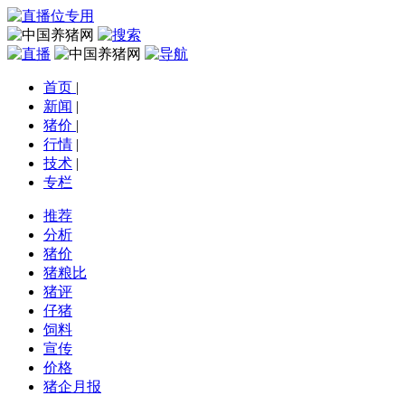
首页
|
新闻
|
猪价
|
行情
|
技术
|
专栏
推荐
分析
猪价
猪粮比
猪评
仔猪
饲料
宣传
价格
猪企月报