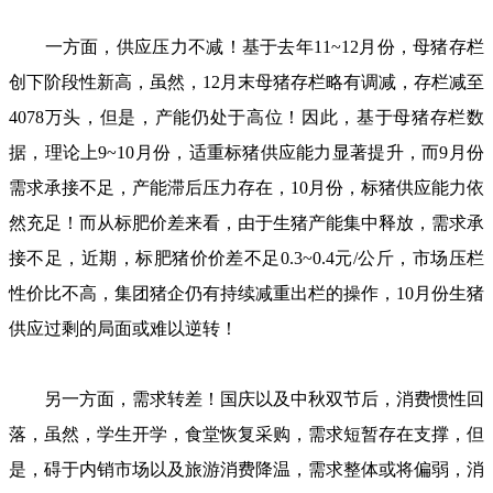
一方面，供应压力不减！基于去年11~12月份，母猪存栏
创下阶段性新高，虽然，12月末母猪存栏略有调减，存栏减至
4078万头，但是，产能仍处于高位！因此，基于母猪存栏数
据，理论上9~10月份，适重标猪供应能力显著提升，而9月份
需求承接不足，产能滞后压力存在，10月份，标猪供应能力依
然充足！而从标肥价差来看，由于生猪产能集中释放，需求承
接不足，近期，标肥猪价价差不足0.3~0.4元/公斤，市场压栏
性价比不高，集团猪企仍有持续减重出栏的操作，10月份生猪
供应过剩的局面或难以逆转！
另一方面，需求转差！国庆以及中秋双节后，消费惯性回
落，虽然，学生开学，食堂恢复采购，需求短暂存在支撑，但
是，碍于内销市场以及旅游消费降温，需求整体或将偏弱，消