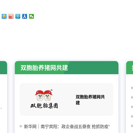
双胞胎养猪网共建
双胞胎养猪网共
建
企出栏增3.74%，消
新华网｜南宁宾阳：政企奋战五昼夜 抢抓防疫“