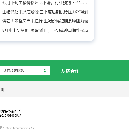
七月下旬生猪价格环比下滑，行业预判下半年猪价
生猪仍处于磨底阶段 三季度后期供给压力将得到
供强需弱格局尚未扭转 生猪价格短期反弹阻力较
8月中上旬猪价"阴跌"难止，下旬或迎周期性拐点
友链合作
其它涉农网站
地图
：36010902000949