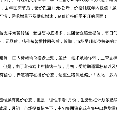
，去年国庆节后，猪价跌至11元/公斤，价格触底年内低值！
斤，可惜，需求增量不及供应增速，猪价维持旺季不旺的局面！
支撑短暂转强，受游资抄底增多，集团猪企缩量挺价，节日气
！但是，元旦后，猪价短暂惯性回落后，近期，市场呈现低位拉锯的
弹，国内标猪均价横盘上涨，虽然，需求承接转弱，二育支撑
！但是，由于养殖端出栏情绪一般，月初，受前期适重标猪以及
有信心，养殖端存在挺价心态，适重生猪流通偏少！因此，多
端虽有挺价心态，但是，理性来看1月份，生猪出栏计划依然较
栏的效应，月初，市场挺价惜售下，中旬集团猪企或有集中出栏增