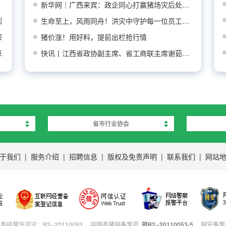
新华网｜广西来宾：政企同心打赢猪场灾后处置防
到
生命至上，风雨同舟！洪灾中守护每一位员工平安
较
猪价涨！用好料，提前出栏抢行情
点
快讯丨江西省政协副主席、省工商联主席谢茹莅临
省市行业协会
于我们
|
服务介绍
|
招聘信息
|
版权及免责声明
|
联系我们
|
网站
营许可证：B2--20110053
中国养猪网备案号:
赣B2--20110053-5
网安备案号