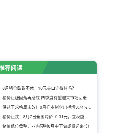
推荐阅读
8月猪价跌跌不休，10元关口守得住吗？
猪价止涨回落再磨底 四季度有望迎来市场回暖
供过于求格局未改！8月样本猪企出栏增3.74%，消
猪价止跌！8月7日全国均价10.31元，立秋能否带
猪价低位盘整，业内预判8月中下旬或将迎来“分