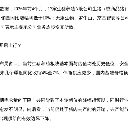
据，2026年前4个月，17家生猪养殖A股公司生猪（或商品猪）
月销量同比增幅均低于10%；天康生物、罗牛山、京基智农等公司同
公司表示主要系公司业务逐步恢复所致。
开启上行？
局窗口。当前生猪养殖板块基本面与估值均处历史低位，安全
来几个季度同比收缩4%至7%。伴随供应减少，国内基准价格预计2
需求量的下降，共同导致了本轮猪价的降幅超预期，同时行业
愈发不明显。向后看，当前仍处于猪肉去产能的开端，去产能
出现供给的有效边际下降。