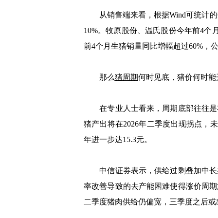
从销售端来看，根据Wind可统计的数
10%。牧原股份、温氏股份今年前4个
前4个月生猪销量同比增幅超过60%，
那么
猪周期
何时见底，猪价何时能
在专业人士看来，周期底部往往是布
猪产出将在2026年二季度出现拐点，未
年进一步达15.3元。
中信证券表示，供给过剩叠加中长期
率改善导致的去产能困难使得涨价周期
二季度猪肉供给仍偏宽，三季度之后或