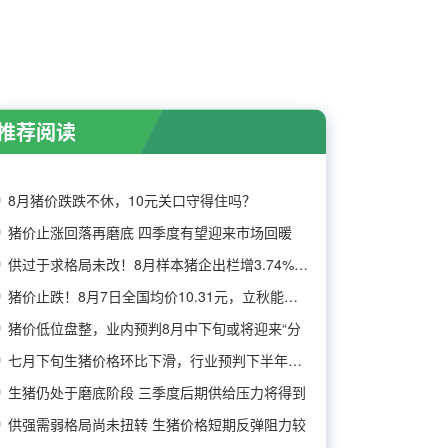
推荐阅读
8月猪价跌跌不休，10元关口守得住吗？
猪价止涨回落再磨底 四季度有望迎来市场回暖
供过于求格局未改！8月样本猪企出栏增3.74%，消
猪价止跌！8月7日全国均价10.31元，立秋能否带
猪价低位盘整，业内预判8月中下旬或将迎来“分
七月下旬生猪价格环比下滑，行业预判下半年猪价
生猪仍处于磨底阶段 三季度后期供给压力将得到
供强需弱格局尚未扭转 生猪价格短期反弹阻力较