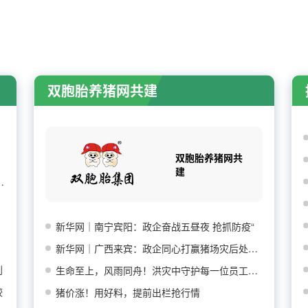
双胞胎养猪网共建
双胞胎养猪网共
建
企出栏增3.74%，消
新华网｜南宁宾阳：政企奋战五昼夜 抢抓防疫“
新华网｜广西来宾：政企同心打赢猪场灾后处置防
到
生命至上，风雨同舟！洪灾中守护每一位员工平安
较
猪价涨！用好料，提前出栏抢行情