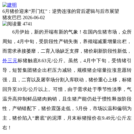
6月猪价迎来“开门红”：逆势连涨的背后逻辑与后市展望
猪友巴巴
2026-06-02
4741
6月伊始，新的开端有新的气象！在国内生猪市场，众所
周知，4月中旬，受阶段性产销失衡，养殖端减重增量出栏，
而需求承接萎靡，二育入场缺乏支撑，猪价刷新阶段性新低，
外三元
标猪触底8.63元/公斤。虽然，4月中下旬，受情绪引
导，短暂集团猪企出栏压力减轻，规模猪企缩量拉涨意愿转
强，且，二育以及屠宰场分割入库联动，猪价重心上移，标猪
回升至10元/公斤以上。可惜，由于需求处于季节性淡季，气
温升高抑制鲜品猪肉购销，且生猪产能仍处于惯性释放阶段
性，产销错配下，猪价震荡走低，5月份，市场以温和偏弱为
主，猪价陷入“磨底”的泥潭，月末标猪报价在9.49元/公斤左
右！