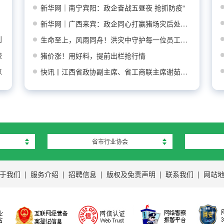
新华网｜南宁宾阳：政企奋战五昼夜 抢抓防疫“
新华网｜广西来宾：政企同心打赢猪场灾后处置防
到
生命至上，风雨同舟！洪灾中守护每一位员工平安
较
猪价涨！用好料，提前出栏抢行情
点
快讯丨江西省政协副主席、省工商联主席谢茹莅临
省市行业协会
于我们
|
服务介绍
|
招聘信息
|
版权及免责声明
|
联系我们
|
网站