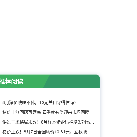
推荐阅读
8月猪价跌跌不休，10元关口守得住吗？
猪价止涨回落再磨底 四季度有望迎来市场回暖
供过于求格局未改！8月样本猪企出栏增3.74%，消
猪价止跌！8月7日全国均价10.31元，立秋能否带