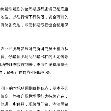
传统暴涨暴跌的
猪周期
运行逻辑已彻底重
导地位。以往行情下行阶段，资金薄弱的
金流储备充足，即便长期亏损也会稳定保
院农业经济与发展研究所研究员王祖力从
繁育、仔猪育肥到商品猪出栏的固定传导
肉消费旺季接连到来，季节性消费增量会
显，猪价存在趋势性回暖机会。
月创下的本轮
猪周期
价格低点，基本不会
量偏高、养殖户压栏增重行为持续存在，
。他进一步解释，现阶段仔猪、淘汰母
猪