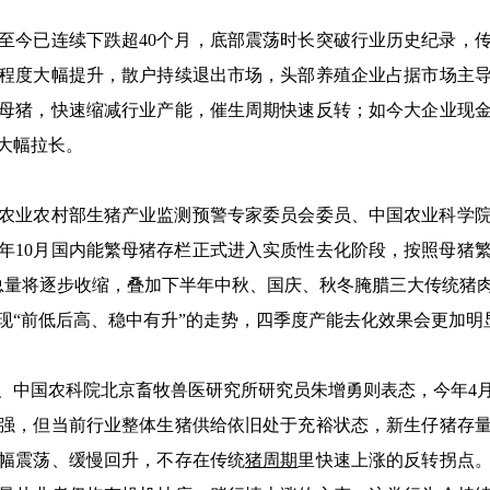
至今已连续下跌超40个月，底部震荡时长突破行业历史纪录，
程度大幅提升，散户持续退出市场，头部养殖企业占据市场主
母猪，快速缩减行业产能，催生周期快速反转；如今大企业现
大幅拉长。
农业农村部生猪产业监测预警专家委员会委员、中国农业科学
25年10月国内能繁母猪存栏正式进入实质性去化阶段，按照母猪
生猪总量将逐步收缩，叠加下半年中秋、国庆、秋冬腌腊三大传统猪
现“前低后高、稳中有升”的走势，四季度产能去化效果会更加明
中国农科院北京畜牧兽医研究所研究员朱增勇则表态，今年4
强，但当前行业整体生猪供给依旧处于充裕状态，新生仔猪存
幅震荡、缓慢回升，不存在传统
猪周期
里快速上涨的反转拐点