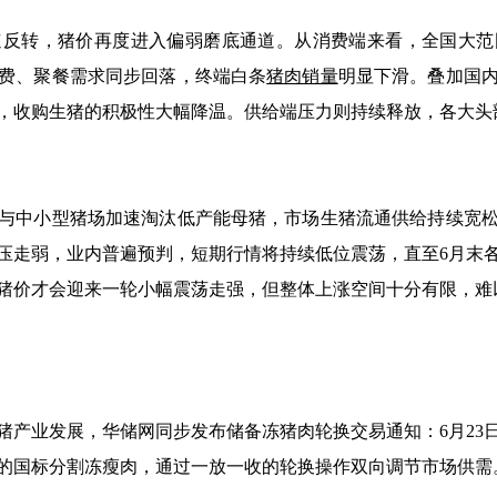
转，猪价再度进入偏弱磨底通道。从消费端来看，全国大范
费、聚餐需求同步回落，终端白条
猪肉销量
明显下滑。叠加国
，收购生猪的积极性大幅降温。供给端压力则持续释放，各大头
中小型猪场加速淘汰低产能母猪，市场生猪流通供给持续宽松
压走弱，业内普遍预判，短期行情将持续低位震荡，直至6月末
猪价才会迎来一轮小幅震荡走强，但整体上涨空间十分有限，难
发展，华储网同步发布储备冻猪肉轮换交易通知：6月23日轮换
的国标分割冻瘦肉，通过一放一收的轮换操作双向调节市场供需