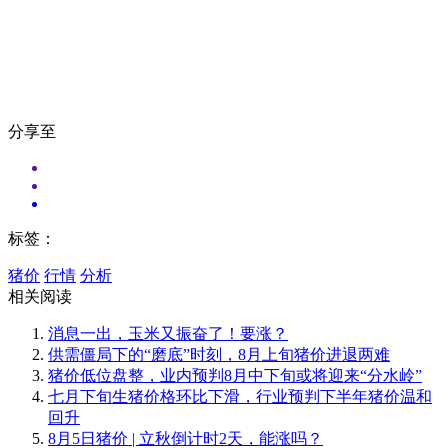
分享至
标签：
猪价
行情
分析
相关阅读
消息一出，玉米又振奋了！要涨？
供需僵局下的“磨底”时刻，8月上旬猪价进退两难
猪价低位盘整，业内预判8月中下旬或将迎来“分水岭”
七月下旬生猪价格环比下滑，行业预判下半年猪价温和
回升
8月5日猪价 | 立秋倒计时2天，能涨吗？