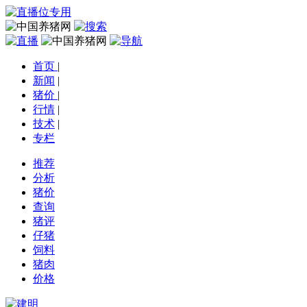
首页
|
新闻
|
猪价
|
行情
|
技术
|
专栏
推荐
分析
猪价
查询
猪评
仔猪
饲料
猪肉
价格