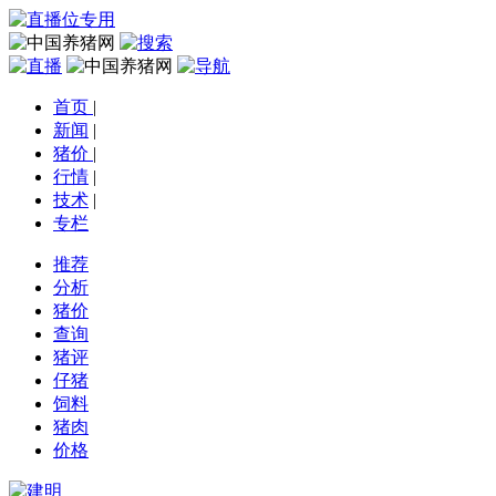
首页
|
新闻
|
猪价
|
行情
|
技术
|
专栏
推荐
分析
猪价
查询
猪评
仔猪
饲料
猪肉
价格