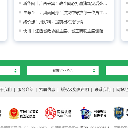
新华网｜广西来宾：政企同心打赢猪场灾后处置防
生命至上，风雨同舟！洪灾中守护每一位员工平安
猪价涨！用好料，提前出栏抢行情
快讯丨江西省政协副主席、省工商联主席谢茹莅临
省市行业协会
于我们
|
服务介绍
|
招聘信息
|
版权及免责声明
|
联系我们
|
网站
营许可证：B2--20110053
中国养猪网备案号:
赣B2--20110053-5
网安备案号