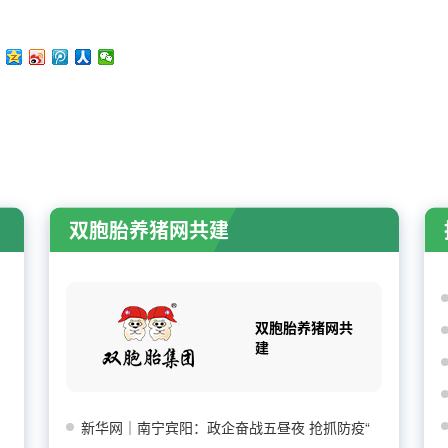
双胞胎养猪网共建
双胞胎养猪网共
建
新华网｜南宁宾阳：政企奋战五昼夜 抢抓防疫“