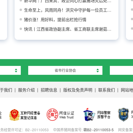
新华网｜广西来宾：政企同心打赢猪场灾后处置防
生命至上，风雨同舟！洪灾中守护每一位员工平安
猪价涨！用好料，提前出栏抢行情
快讯丨江西省政协副主席、省工商联主席谢茹莅临
省市行业协会
于我们
|
服务介绍
|
招聘信息
|
版权及免责声明
|
联系我们
|
网站
营许可证：B2--20110053
中国养猪网备案号:
赣B2--20110053-5
网安备案号