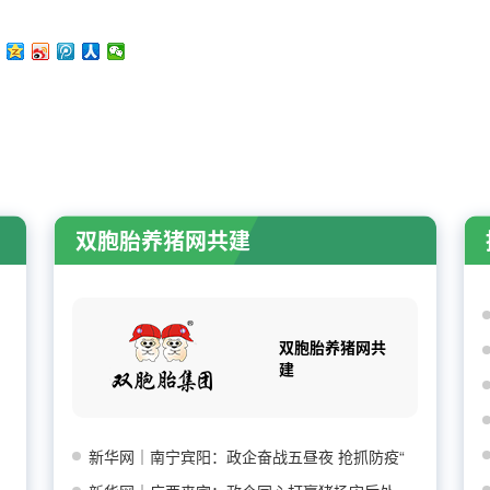
双胞胎养猪网共建
双胞胎养猪网共
建
新华网｜南宁宾阳：政企奋战五昼夜 抢抓防疫“