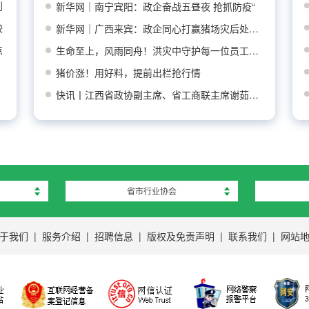
到
新华网｜南宁宾阳：政企奋战五昼夜 抢抓防疫“
较
新华网｜广西来宾：政企同心打赢猪场灾后处置防
点
生命至上，风雨同舟！洪灾中守护每一位员工平安
猪价涨！用好料，提前出栏抢行情
快讯丨江西省政协副主席、省工商联主席谢茹莅临
省市行业协会
于我们
|
服务介绍
|
招聘信息
|
版权及免责声明
|
联系我们
|
网站