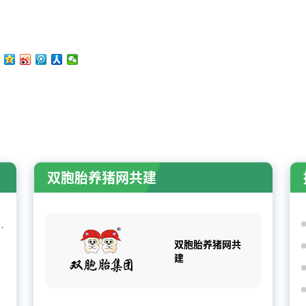
双胞胎养猪网共建
企出栏增3.74%，消
双胞胎养猪网共
建