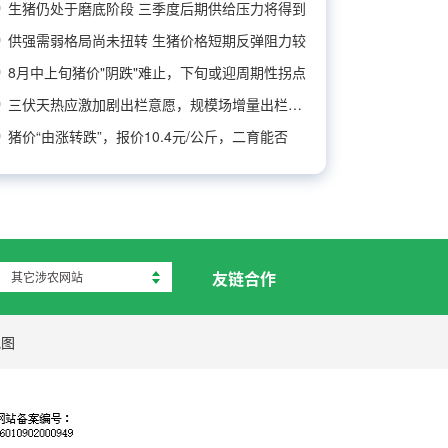
生猪仍处于磨底阶段 三季度后期供给压力将得到
供强需弱格局尚未扭转 生猪价格短期反弹阻力较
8月中上旬猪价"阴跌"难止，下旬或迎周期性拐点
三伏天热应激加剧出栏意愿，规模场增量出栏兑现
猪价“由涨转跌”，报价10.4元/公斤，二育能否
友链合作
其它涉农网站
地图