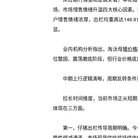
场、市场惜售情绪升温四大核心因素。数
户惜售情绪浓厚，出栏均重高达146.9
显。
业内机构分析指出，淘汰母
猪价格
位整固、震荡磨底阶段，但行业价格底
中期上行逻辑清晰，周期反转条件
拉长时间维度，当前市场正从短期反
体现在三方面。
第一，仔猪出栏传导周期明确。今年以
势性缩减通道，市场现货供给将持续收