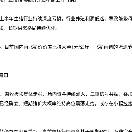
半年生猪行业持续深度亏损，行业养殖利润低迷，导致能繁母
续，长期供需格局持续优化。
目前国内南北猪价价差已拉大至1元/公斤，北猪南调的流通节
窗口
、畜牧板块集体走强、场内资金持续涌入，三重信号共振，叠加
已经确立。短期猪价大概率维持高位震荡走势，或存在小幅
技
仍存在明显差距，当前市场行情更多基于周期预期，而非完全