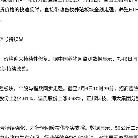
货价格的快速反弹，直接带动畜牧养殖板块全线走强，养殖ET
。
信号持续显
格迎来持续性修复。据中国养猪网监测数据显示，7月6日国内
边际持续改善。
个股与指数同步走强。截至7月6日10时29分，招商畜牧养殖E
上涨4.61%，温氏股份上涨3.68%，正邦科技、海大集团分别上
续强化，为行情回暖提供坚实支撑。数据显示，50公斤二元母
中小散户生存空间，行业低效产能加速出清。政策层面亦释放