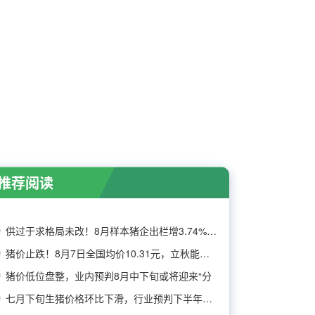
推荐阅读
供过于求格局未改！8月样本猪企出栏增3.74%，消
猪价止跌！8月7日全国均价10.31元，立秋能否带
猪价低位盘整，业内预判8月中下旬或将迎来“分
七月下旬生猪价格环比下滑，行业预判下半年猪价