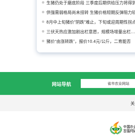
生猪仍处于磨底阶段 三季度后期供给压力将得
供强需弱格局尚未扭转 生猪价格短期反弹阻力
8月中上旬猪价"阴跌"难止，下旬或迎周期性拐
三伏天热应激加剧出栏意愿，规模场增量出栏兑现
猪价“由涨转跌”，报价10.4元/公斤，二育能否
网站导航
省市农业网站
关