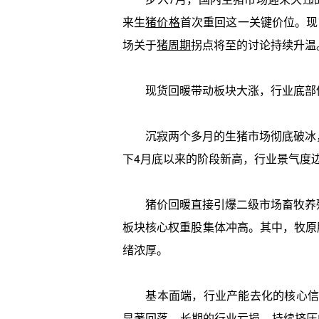
来生
猪价格
首次重回这一关键价位。现
场关于
猪周期
拐点将至的讨论持续升温
现货回暖带动板块大涨，行业底部
沉寂两个多月的生猪市场彻底破冰，价
下4月底以来的阶段新高，行业景气度
猪价回暖直接引爆二级市场畜牧养殖板块，
板块核心权重股集体冲高。其中，牧原股份
绪浓厚。
基本面端，行业产能去化的核心信号持
显著回落。长期的行业亏损，持续挤压