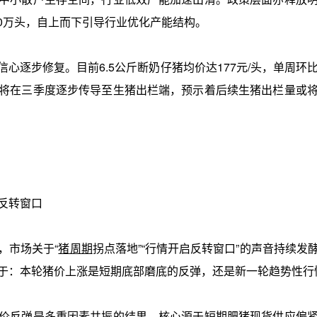
750万头，自上而下引导行业优化产能结构。
逐步修复。目前6.5公斤断奶仔猪均价达177元/头，单周环比
将在三季度逐步传导至生猪出栏端，预示着后续生猪出栏量或
反转窗口
市场关于“
猪周期
拐点落地”“行情开启反转窗口”的声音持续发
于：本轮猪价上涨是短期底部磨底的反弹，还是新一轮趋势性行
反弹是多重因素共振的结果，核心源于短期肥猪现货供应偏紧