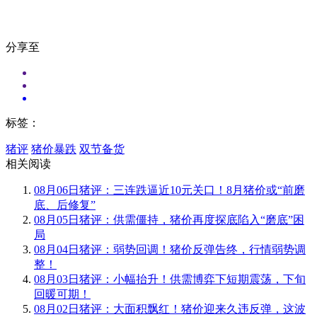
分享至
标签：
猪评
猪价暴跌
双节备货
相关阅读
08月06日猪评：三连跌逼近10元关口！8月猪价或“前磨
底、后修复”
08月05日猪评：供需僵持，猪价再度探底陷入“磨底”困
局
08月04日猪评：弱势回调！猪价反弹告终，行情弱势调
整！
08月03日猪评：小幅抬升！供需博弈下短期震荡，下旬
回暖可期！
08月02日猪评：大面积飘红！猪价迎来久违反弹，这波