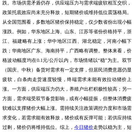
跌。市场供需矛盾仍存，供应端压力与需求端疲软相互交织，
政策托底效应尚未充分释放，短期猪价或维持低位震荡格局。
从全国范围看，多数地区猪价保持稳定，仅少数省份出现小幅
涨跌。例如，华东地区上海、山东、江苏等省份价格持平，浙
江、福建略有上涨；华中地区江西、湖北稳定，河南小幅下
跌；华南地区广东、海南持平，广西略有调整。整体来看，价
格波动幅度均在0.1元/公斤以内，市场情绪以“稳”为主。双节
（国庆、中秋）备货对需求有一定支撑，但居民消费意愿仍显
疲软，白条肉走货速度较慢，终端需求未能有效拉动猪价上
涨。一方面，供应端压力仍大，养殖户出栏积极性较高；另一
方面，需求端受双节备货影响，或有小幅提振，但整体消费疲
软难以支撑猪价大幅上涨。需持续关注政策调控力度和市场需
求变化，若需求能有效释放，猪价或有反弹可能；若供应持续
过剩，猪价仍将维持低位。综上，
今日猪价
走势以稳为主，短