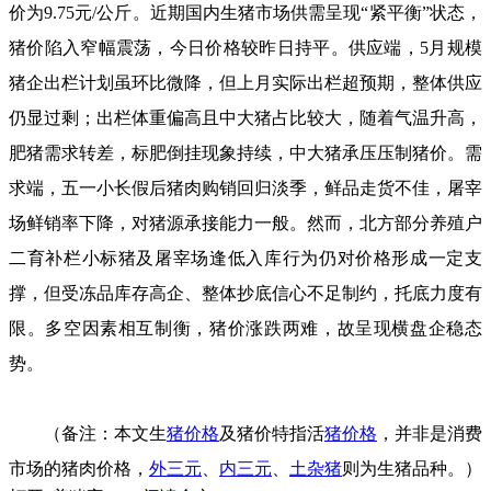
价为9.75元/公斤。近期国内生猪市场供需呈现“紧平衡”状态，
猪价陷入窄幅震荡，今日价格较昨日持平。供应端，5月规模
猪企出栏计划虽环比微降，但上月实际出栏超预期，整体供应
仍显过剩；出栏体重偏高且中大猪占比较大，随着气温升高，
肥猪需求转差，标肥倒挂现象持续，中大猪承压压制猪价。需
求端，五一小长假后猪肉购销回归淡季，鲜品走货不佳，屠宰
场鲜销率下降，对猪源承接能力一般。然而，北方部分养殖户
二育补栏小标猪及屠宰场逢低入库行为仍对价格形成一定支
撑，但受冻品库存高企、整体抄底信心不足制约，托底力度有
限。多空因素相互制衡，猪价涨跌两难，故呈现横盘企稳态
势。
（备注：本文生
猪价格
及猪价特指活
猪价格
，并非是消费
市场的猪肉价格，
外三元
、
内三元
、
土杂猪
则为生猪品种。）