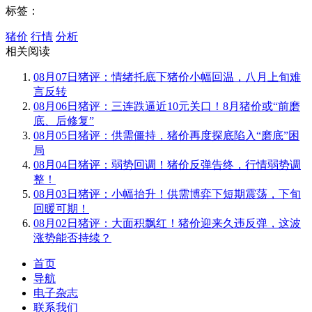
标签：
猪价
行情
分析
相关阅读
08月07日猪评：情绪托底下猪价小幅回温，八月上旬难
言反转
08月06日猪评：三连跌逼近10元关口！8月猪价或“前磨
底、后修复”
08月05日猪评：供需僵持，猪价再度探底陷入“磨底”困
局
08月04日猪评：弱势回调！猪价反弹告终，行情弱势调
整！
08月03日猪评：小幅抬升！供需博弈下短期震荡，下旬
回暖可期！
08月02日猪评：大面积飘红！猪价迎来久违反弹，这波
涨势能否持续？
首页
导航
电子杂志
联系我们