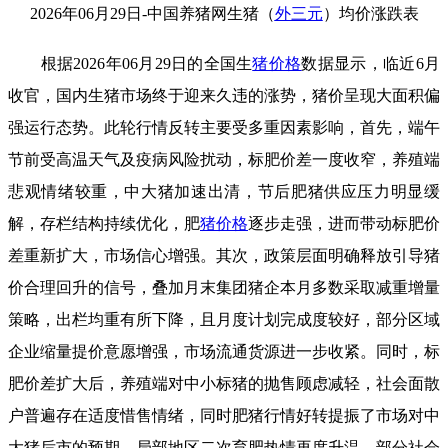
2026年06月29日-中国养猪网生猪（
外三元
）均价涨跌表
根据2026年06月29日的全国生
猪价格
数据显示，临近6月
收官，国内生猪市场终于迎来久违的涨势，猪价呈现大面积偏
强运行态势。此轮行情反转主要受多重因素影响，首先，端午
节前受高温天气及疫病风险扰动，标肥价差一度收窄，养殖端
悲观情绪较重，中大猪加速出清，节后肥猪供应压力明显缓
解，存栏结构持续优化，肥
猪价格
逐步走强，进而带动标肥价
差重新扩大，市场信心增强。其次，政策层面明确释放引导猪
价合理回升的信号，叠加月末集团猪企本月多数采取减重增量
策略，出栏均重有所下降，且月度计划完成度较好，部分区域
企业缩量提价意愿增强，市场流通货源进一步收紧。同时，标
肥价差扩大后，养殖端对中小标猪的抛售顾虑减轻，社会面散
户普遍存在适度惜售情绪，同时肥猪行情好转提振了市场对中
大猪后市的预期，局部地区二次育肥热情再度升温，部分社会