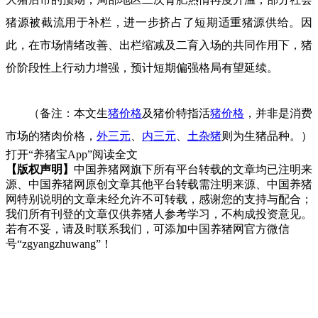
猪源被截流用于补栏，进一步挤占了短期适重猪源供给。因
此，在市场情绪改善、出栏缩减及二育入场的共同作用下，猪
价阶段性上行动力增强，预计短期偏强格局有望延续。
（备注：本文生
猪价格
及猪价特指活
猪价格
，并非是消费
市场的猪肉价格，
外三元
、
内三元
、
土杂猪
则为生猪品种。）
打开“养猪宝App”阅读全文
【版权声明】
中国养猪网旗下所有平台转载的文章均已注明来
源、中国养猪网原创文章其他平台转载需注明来源、中国养猪
网特别说明的文章未经允许不可转载，感谢您的支持与配合；
我们所有刊登的文章仅供养猪人参考学习，不构成投资意见。
若有不妥，请及时联系我们，可添加中国养猪网官方微信
号“zgyangzhuwang”！