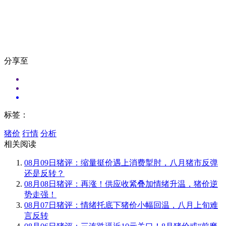
分享至
标签：
猪价
行情
分析
相关阅读
08月09日猪评：缩量挺价遇上消费掣肘，八月猪市反弹
还是反转？
08月08日猪评：再涨！供应收紧叠加情绪升温，猪价逆
势走强！
08月07日猪评：情绪托底下猪价小幅回温，八月上旬难
言反转